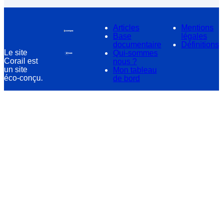
guadeloupéens y vivent, alors que la région concentre
seulement 18% de la population française. Outre à
Paris, ils sont installés principalement […]
Articles
Mentions
Base
légales
documentaire
Définitions
Le site
Qui-sommes
Corail est
nous ?
un site
Mon tableau
éco-conçu.
de bord