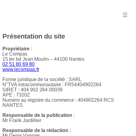
Aller
au
contenu
Présentation du site
Propriétaire
:
Le Compas
15 ter bd Jean Moulin – 44100 Nantes
02 51 80 69 80
www.lecompas.fr
Forme juridique de la société : SARL
N°TVA intracommunautaire : FR54404902264
SIRET : 404 902 264 00039
APE : 7320Z
Numéro au registre du commerce : 404902264 RCS
NANTES
Responsable de la publication
:
Mr Frank Jardillier
Responsable de la rédaction :
Mr Denis Vannier