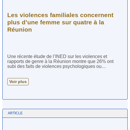
Les violences familiales concernent
plus d’une femme sur quatre à la
Réunion
Une récente étude de l’INED sur les violences et
rapports de genre à la Réunion montre que 26% ont
subi des faits de violences psychologiques ou
physiques durant l’enfance ou l’adolescence, au sein de
leur famille. Et 15% des femmes de l’île sont en situation
de violences conjugales. L’enquête Virage, réalisée en
Voir plus
2018 à la Réunion par des chercheurs de l’INED auprès
de 3 069 personnes, a permis de mieux cerner les
difficultés vécues par les femmes dans le cadre familial,
durant l’enfance ou dans leur couple. Près d’un tiers
(32%) des femmes déclarent avoir subi des faits de
violence avant […]
ARTICLE