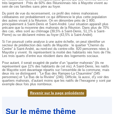
très largement : Près de 60% des Réunionnais nés à Mayotte vivent au
sein de ces familles sans père au foyer.
Du point de vue du recensement, ce profil des mères mahoraises
célibataires est probablement ce qui différencie le plus cette population
des autres vivant à la Réunion. On en dénombre près de 1 800,
principalement à Saint-Denis et Saint-André. Leur situation apparaît plus
précaire que la moyenne des mahorais de la Réunion. Dans plus de 70%
des cas, elles sont au chômage (39,5% à Saint-Denis, 51,1% à Saint-
Pierre) ou se déclarent mères au foyer (43,5% à Saint-André).
Si l’on poursuit cette analyse à une autre échelle, on peut identifier un
secteur de prédilection des natifs de Mayotte : le quartier “Chemin du
Centre” à Saint-André, au nord-est du centre-ville. 820 personnes nées à
Mayotte y vivent. Ils représentent la moitié des habitants nés hors de l’île.
Les trois quarts d’entre eux résident dans des logements sociaux.
Pour autant, il serait exagéré de parler d’un “quartier mahorais” (ils ne
représentent que 11% des habitants de cet iris). A Saint-Denis, les natifs
de Mayotte sont davantage répartis sur l’ensemble de la commune, mais
deux iris se distinguent : “Le Bas des Rampes-La Chaumière” (345
personnes) et “Le Bas de la Rivière” (246). Difficile, là aussi, d’y voir des
quartiers mahorais, d’autant moins que les natifs de l’hexagone y sont par
exemple deux fois plus nombreux.
Revenir sur la page précédente
Sur le même thême