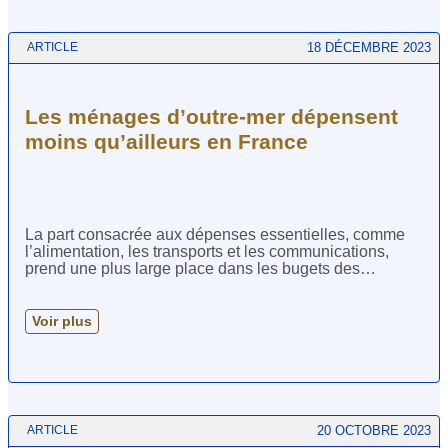
18 DÉCEMBRE 2023
ARTICLE
Les ménages d’outre-mer dépensent
moins qu’ailleurs en France
La part consacrée aux dépenses essentielles, comme
l’alimentation, les transports et les communications,
prend une plus large place dans les bugets des
ménages d’outre, d’autant plus plus dans les familles
mono-parentales. C’est l’une des tendances relevée au
terme de l’enquête “Budget de famille” de l’Insee en
Voir plus
2017. En Guadeloupe, Martinique, Guyane et Réunion,
les ménages dépensent en moyenne 23 000 euros par
an, soit à 14 à 17 % de moins que dans les
départements de l’hexagone. Cette différence
s’explique par la plus forte part de familles
monoparentales dans les DOM, et surtout par des
20 OCTOBRE 2023
ARTICLE
revenus disponibles plus faibles, alors même que […]