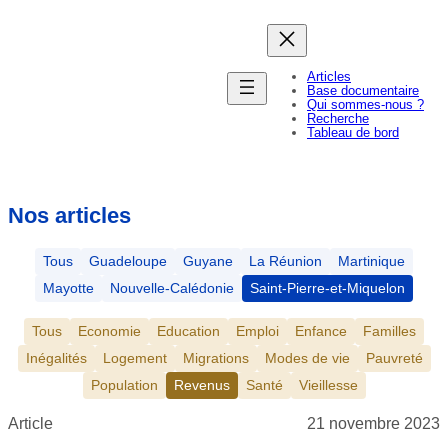
Aller
au
contenu
Articles
Base documentaire
Qui sommes-nous ?
Recherche
Tableau de bord
Nos articles
Tous
Guadeloupe
Guyane
La Réunion
Martinique
Mayotte
Nouvelle-Calédonie
Saint-Pierre-et-Miquelon
Tous
Economie
Education
Emploi
Enfance
Familles
Inégalités
Logement
Migrations
Modes de vie
Pauvreté
Population
Revenus
Santé
Vieillesse
Article
21 novembre 2023