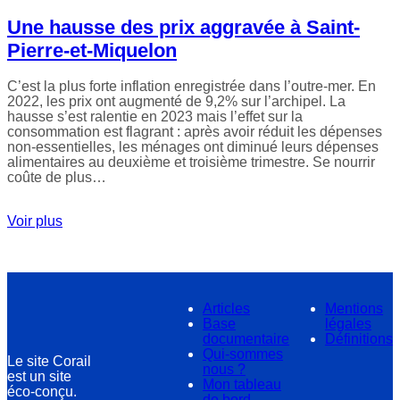
Une hausse des prix aggravée à Saint-
Pierre-et-Miquelon
C’est la plus forte inflation enregistrée dans l’outre-mer. En
2022, les prix ont augmenté de 9,2% sur l’archipel. La
hausse s’est ralentie en 2023 mais l’effet sur la
consommation est flagrant : après avoir réduit les dépenses
non-essentielles, les ménages ont diminué leurs dépenses
alimentaires au deuxième et troisième trimestre. Se nourrir
coûte de plus…
Voir plus
Articles
Mentions
Base
légales
documentaire
Définitions
Qui-sommes
Le site Corail
nous ?
est un site
Mon tableau
éco-conçu.
de bord