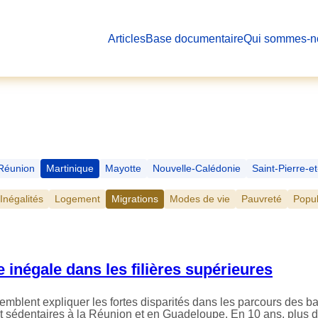
Articles
Base documentaire
Qui sommes-n
Réunion
Martinique
Mayotte
Nouvelle-Calédonie
Saint-Pierre-e
Inégalités
Logement
Migrations
Modes de vie
Pauvreté
Popul
e inégale dans les filières supérieures
semblent expliquer les fortes disparités dans les parcours des b
utôt sédentaires à la Réunion et en Guadeloupe. En 10 ans, plu