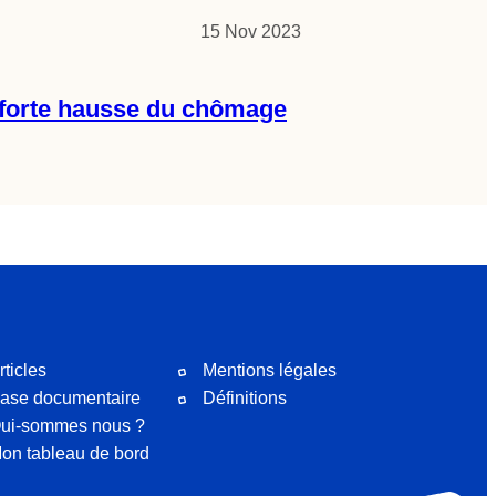
15 Nov 2023
t forte hausse du chômage
rticles
Mentions légales
ase documentaire
Définitions
ui-sommes nous ?
on tableau de bord