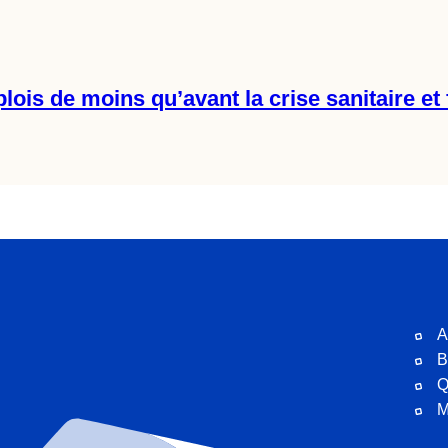
lois de moins qu’avant la crise sanitaire e
A
B
Q
M