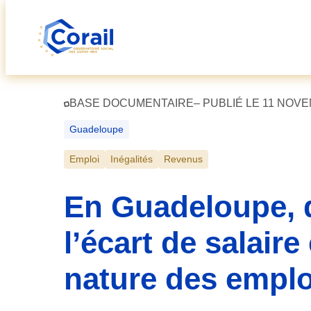
Aller
au
BASE DOCUMENTAIRE
– PUBLIÉ LE 11 NOV
contenu
Guadeloupe
Emploi
Inégalités
Revenus
En Guadeloupe, d
l’écart de salair
nature des emplo