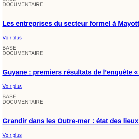
DOCUMENTAIRE
Les entreprises du secteur formel à Mayot
:
Voir plus
Les
BASE
entreprises
DOCUMENTAIRE
du
secteur
formel
à
Guyane : premiers résultats de l’enquête « 
Mayotte
en
2021
:
Voir plus
Guyane
BASE
:
DOCUMENTAIRE
premiers
résultats
de
l’enquête
Grandir dans les Outre-mer : état des lieux 
« Migrations,
Famille
et
:
Voir plus
Vieillissement »